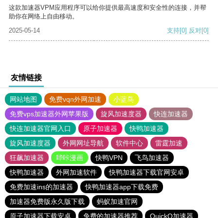
这款加速器VPM应用程序可以给你提供最高速度和安全性的连接，并帮
助你在网络上自由移动。
2025-05-14
支持
[0]
反对
[0]
友情链接
网站地图
免费vqn外网加速
小蓝鸟
免费vps加速器外网苹果版
旋风加速度器
快连加速器
快连加速器官网入口
原子加速器
快鸭加速器
旋风加速度器
外网网址导航
软件中心
雷霆加速
狂飙加速器
哔咔漫画
快鸭VPN
飞鸟加速器
快鸭加速器
外网加速软件
快鸭加速器下载官网安卓
免费加速ins的加速器
快鸭加速器app下载免费
加速器免费版永久版下载
蚂蚁加速官网
原子加速器下载安卓
免费的加速器推荐
QuickQ加速器