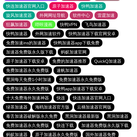
快连加速器官网入口
原子加速器
快鸭加速器
旋风加速度器
外网网址导航
软件中心
雷霆加速
狂飙加速器
哔咔漫画
快鸭VPN
飞鸟加速器
快鸭加速器
外网加速软件
快鸭加速器下载官网安卓
免费加速ins的加速器
快鸭加速器app下载免费
加速器免费版永久版下载
蚂蚁加速官网
原子加速器下载安卓
免费的加速器推荐
QuickQ加速器
免费加速器永久免费版
速帆加速器
黑洞每天免费1小时加速
免费加速器永久免费版
免费加速器永久免费版
快鸭app加速器下载安卓
十大免费海外加速神器
快连
快连加速器官网入口
绿茶加速器
海鸥加速器官方版
云梯加速器官网版
毒舌加速器破解版永久免费
黑洞加速器最新版
黑洞加速器
免费加速器永久免费版
快连下载
加速器免费版永久版下载
蚂蚁加速器
原子加速器永久免费版
国外加速器免费