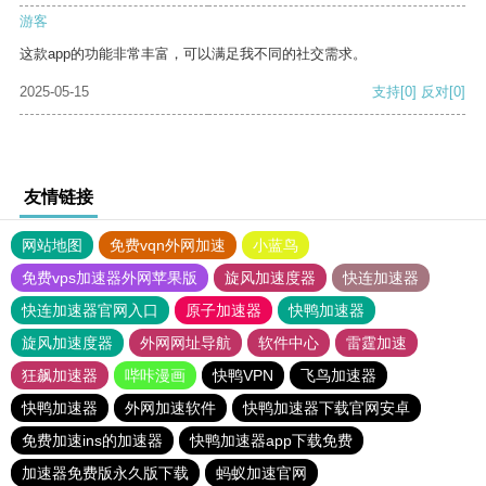
游客
这款app的功能非常丰富，可以满足我不同的社交需求。
2025-05-15
支持
[0]
反对
[0]
友情链接
网站地图
免费vqn外网加速
小蓝鸟
免费vps加速器外网苹果版
旋风加速度器
快连加速器
快连加速器官网入口
原子加速器
快鸭加速器
旋风加速度器
外网网址导航
软件中心
雷霆加速
狂飙加速器
哔咔漫画
快鸭VPN
飞鸟加速器
快鸭加速器
外网加速软件
快鸭加速器下载官网安卓
免费加速ins的加速器
快鸭加速器app下载免费
加速器免费版永久版下载
蚂蚁加速官网