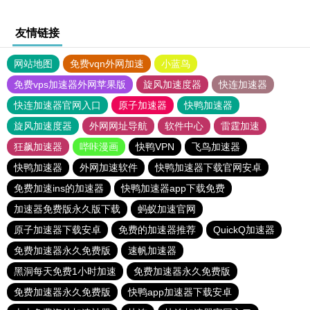
友情链接
网站地图
免费vqn外网加速
小蓝鸟
免费vps加速器外网苹果版
旋风加速度器
快连加速器
快连加速器官网入口
原子加速器
快鸭加速器
旋风加速度器
外网网址导航
软件中心
雷霆加速
狂飙加速器
哔咔漫画
快鸭VPN
飞鸟加速器
快鸭加速器
外网加速软件
快鸭加速器下载官网安卓
免费加速ins的加速器
快鸭加速器app下载免费
加速器免费版永久版下载
蚂蚁加速官网
原子加速器下载安卓
免费的加速器推荐
QuickQ加速器
免费加速器永久免费版
速帆加速器
黑洞每天免费1小时加速
免费加速器永久免费版
免费加速器永久免费版
快鸭app加速器下载安卓