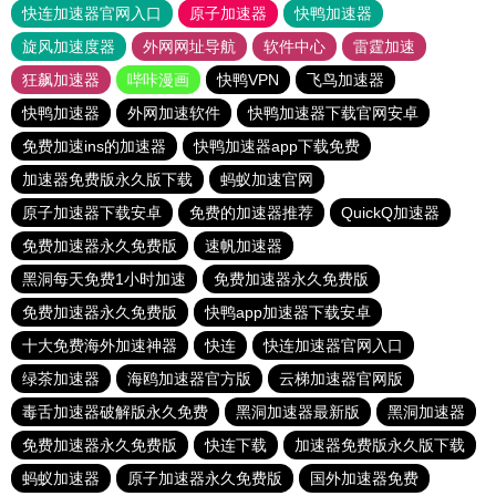
快连加速器官网入口
原子加速器
快鸭加速器
旋风加速度器
外网网址导航
软件中心
雷霆加速
狂飙加速器
哔咔漫画
快鸭VPN
飞鸟加速器
快鸭加速器
外网加速软件
快鸭加速器下载官网安卓
免费加速ins的加速器
快鸭加速器app下载免费
加速器免费版永久版下载
蚂蚁加速官网
原子加速器下载安卓
免费的加速器推荐
QuickQ加速器
免费加速器永久免费版
速帆加速器
黑洞每天免费1小时加速
免费加速器永久免费版
免费加速器永久免费版
快鸭app加速器下载安卓
十大免费海外加速神器
快连
快连加速器官网入口
绿茶加速器
海鸥加速器官方版
云梯加速器官网版
毒舌加速器破解版永久免费
黑洞加速器最新版
黑洞加速器
免费加速器永久免费版
快连下载
加速器免费版永久版下载
蚂蚁加速器
原子加速器永久免费版
国外加速器免费