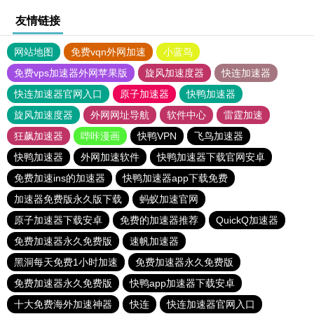
友情链接
网站地图
免费vqn外网加速
小蓝鸟
免费vps加速器外网苹果版
旋风加速度器
快连加速器
快连加速器官网入口
原子加速器
快鸭加速器
旋风加速度器
外网网址导航
软件中心
雷霆加速
狂飙加速器
哔咔漫画
快鸭VPN
飞鸟加速器
快鸭加速器
外网加速软件
快鸭加速器下载官网安卓
免费加速ins的加速器
快鸭加速器app下载免费
加速器免费版永久版下载
蚂蚁加速官网
原子加速器下载安卓
免费的加速器推荐
QuickQ加速器
免费加速器永久免费版
速帆加速器
黑洞每天免费1小时加速
免费加速器永久免费版
免费加速器永久免费版
快鸭app加速器下载安卓
十大免费海外加速神器
快连
快连加速器官网入口