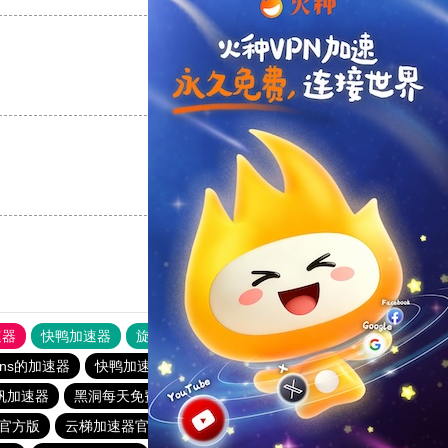
支持
[0]
反对
[0]
支持
[0]
反对
[0]
速器
快鸭加速器
旋风加速度器
外网网址导航
软件中心
ns的加速器
快鸭加速器app下载免费
帆加速器
黑洞每天免费1小时加速
免费加速器永久免费版
官方版
云梯加速器官网版
毒舌加速器破解版永久免费