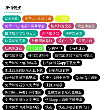
友情链接
网站地图
免费vqn外网加速
小蓝鸟
免费vps加速器外网苹果版
旋风加速度器
快连加速器
快连加速器官网入口
原子加速器
快鸭加速器
旋风加速度器
外网网址导航
软件中心
雷霆加速
狂飙加速器
哔咔漫画
快鸭VPN
飞鸟加速器
快鸭加速器
外网加速软件
快鸭加速器下载官网安卓
免费加速ins的加速器
快鸭加速器app下载免费
加速器免费版永久版下载
蚂蚁加速官网
原子加速器下载安卓
免费的加速器推荐
QuickQ加速器
免费加速器永久免费版
速帆加速器
黑洞每天免费1小时加速
免费加速器永久免费版
免费加速器永久免费版
快鸭app加速器下载安卓
十大免费海外加速神器
快连
快连加速器官网入口