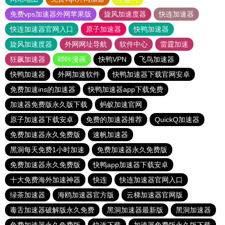
免费vps加速器外网苹果版
旋风加速度器
快连加速器
快连加速器官网入口
原子加速器
快鸭加速器
旋风加速度器
外网网址导航
软件中心
雷霆加速
狂飙加速器
哔咔漫画
快鸭VPN
飞鸟加速器
快鸭加速器
外网加速软件
快鸭加速器下载官网安卓
免费加速ins的加速器
快鸭加速器app下载免费
加速器免费版永久版下载
蚂蚁加速官网
原子加速器下载安卓
免费的加速器推荐
QuickQ加速器
免费加速器永久免费版
速帆加速器
黑洞每天免费1小时加速
免费加速器永久免费版
免费加速器永久免费版
快鸭app加速器下载安卓
十大免费海外加速神器
快连
快连加速器官网入口
绿茶加速器
海鸥加速器官方版
云梯加速器官网版
毒舌加速器破解版永久免费
黑洞加速器最新版
黑洞加速器