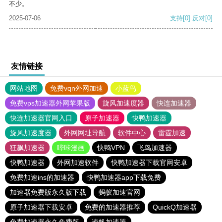
不少。
2025-07-06
支持
[0]
反对
[0]
友情链接
网站地图
免费vqn外网加速
小蓝鸟
免费vps加速器外网苹果版
旋风加速度器
快连加速器
快连加速器官网入口
原子加速器
快鸭加速器
旋风加速度器
外网网址导航
软件中心
雷霆加速
狂飙加速器
哔咔漫画
快鸭VPN
飞鸟加速器
快鸭加速器
外网加速软件
快鸭加速器下载官网安卓
免费加速ins的加速器
快鸭加速器app下载免费
加速器免费版永久版下载
蚂蚁加速官网
原子加速器下载安卓
免费的加速器推荐
QuickQ加速器