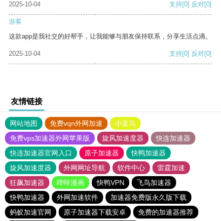
2025-10-04
支持
[0]
反对
[0]
游客
这款app是我社交的好帮手，让我能够与朋友保持联系，分享生活点滴。
2025-10-04
支持
[0]
反对
[0]
友情链接
网站地图
免费vqn外网加速
小蓝鸟
免费vps加速器外网苹果版
旋风加速度器
快连加速器
快连加速器官网入口
原子加速器
快鸭加速器
旋风加速度器
外网网址导航
软件中心
雷霆加速
狂飙加速器
哔咔漫画
快鸭VPN
飞鸟加速器
快鸭加速器
外网加速软件
加速器免费版永久版下载
蚂蚁加速官网
原子加速器下载安卓
免费的加速器推荐