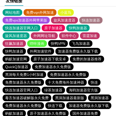
友情链接
网站地图
免费vqn外网加速
小蓝鸟
免费vps加速器外网苹果版
旋风加速度器
快连加速器
快连加速器官网入口
原子加速器
快鸭加速器
旋风加速度器
外网网址导航
软件中心
雷霆加速
狂飙加速器
哔咔漫画
快鸭VPN
飞鸟加速器
快鸭加速器
外网加速软件
加速器免费版永久版下载
蚂蚁加速官网
原子加速器下载安卓
免费的加速器推荐
QuickQ加速器
免费加速器永久免费版
黑洞每天免费1小时加速
免费加速器永久免费版
免费加速器永久免费版
十大免费海外加速神器
快连
快连加速器官网入口
绿茶加速器
海鸥加速器官方版
毒舌加速器破解版永久免费
黑洞加速器最新版
黑洞加速器
免费加速器永久免费版
快连下载
加速器免费版永久版下载
蚂蚁加速器
原子加速器永久免费版
国外加速器免费