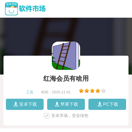
红海会员有啥用
工具
|
时间：2025-11-01
|
安卓下载
苹果下载
PC下载
安卓市场，安全绿色