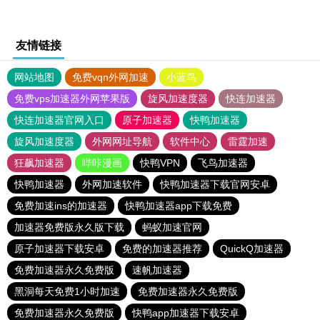
友情链接
网站地图
免费vqn外网加速
小蓝鸟
免费vps加速器外网苹果版
旋风加速度器
快连加速器
快连加速器官网入口
原子加速器
快鸭加速器
旋风加速度器
外网网址导航
软件中心
雷霆加速
狂飙加速器
哔咔漫画
快鸭VPN
飞鸟加速器
快鸭加速器
外网加速软件
快鸭加速器下载官网安卓
免费加速ins的加速器
快鸭加速器app下载免费
加速器免费版永久版下载
蚂蚁加速官网
原子加速器下载安卓
免费的加速器推荐
QuickQ加速器
免费加速器永久免费版
速帆加速器
黑洞每天免费1小时加速
免费加速器永久免费版
免费加速器永久免费版
快鸭app加速器下载安卓