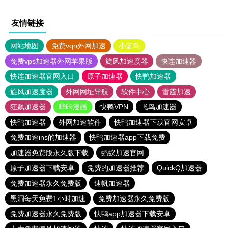
友情链接
网站地图
免费vqn外网加速
小蓝鸟
免费vps加速器外网苹果版
旋风加速度器
快连加速器
快连加速器官网入口
原子加速器
快鸭加速器
旋风加速度器
外网网址导航
软件中心
雷霆加速
狂飙加速器
哔咔漫画
快鸭VPN
飞鸟加速器
快鸭加速器
外网加速软件
快鸭加速器下载官网安卓
免费加速ins的加速器
快鸭加速器app下载免费
加速器免费版永久版下载
蚂蚁加速官网
原子加速器下载安卓
免费的加速器推荐
QuickQ加速器
免费加速器永久免费版
速帆加速器
黑洞每天免费1小时加速
免费加速器永久免费版
免费加速器永久免费版
快鸭app加速器下载安卓